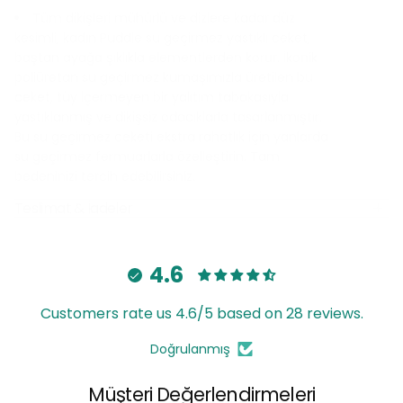
Tüm dikişleri mühürlü ve dizlere kadar düz
kesimli, kadın Puddle su geçirmez yastıklı ceket,
baştan ayağa şıklıkla elementlerden korur. İkonik
poliüretan su geçirmez kumaşımızla üretilen bu
ceket, tüy içermeyen bir yalıtım tabakasıyla
yastıklanmış ve dikişsiz odacıklarla tasarlanmıştır.
Bu su geçirmez ceketi ekstra rahatlık için yanlarda
su geçirmez fermuarlarla özelleştirin. Tam
bedeninizi tercih edebilirsiniz.
Teslimat & İadeler
4.6
Customers rate us 4.6/5 based on 28 reviews.
Doğrulanmış
Müşteri Değerlendirmeleri