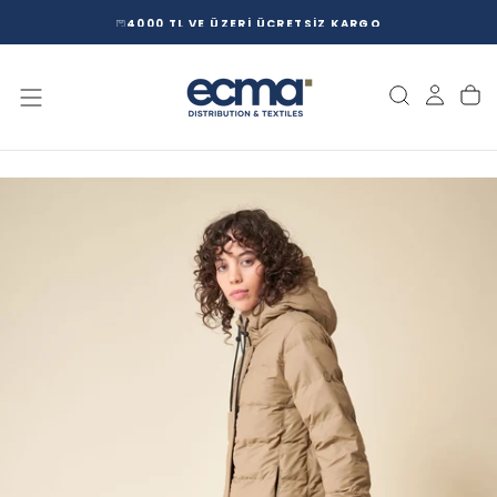
İÇERIĞE
O
ECMA STORE'A HOŞGELDİN
GEÇ