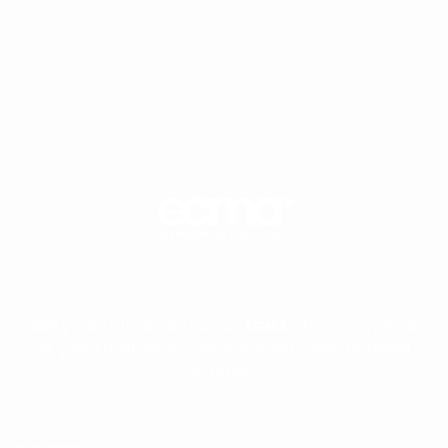
Ücretsiz Kargo
Koşulsuz İade
2009 yılında İstanbul'da kurulan
ECMA
, aksesuar, ayakkabı
ve çanta markalarının distribütörlüğü yapan bir
moda
şirketidir.