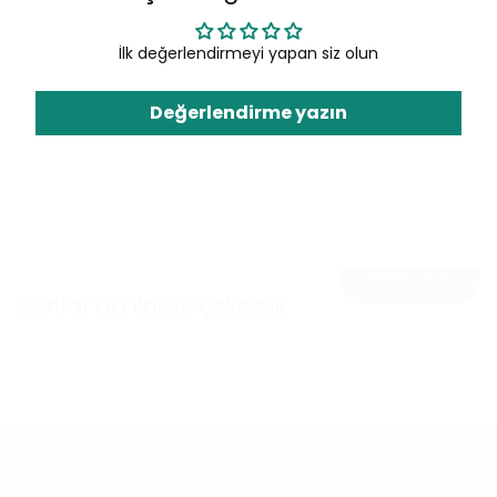
İlk değerlendirmeyi yapan siz olun
Değerlendirme yazın
HEPSİNİ GÖR
Bunlar da ilginizi çekebilir