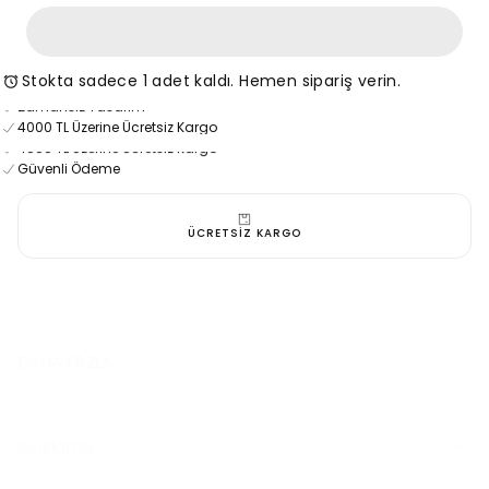
Puf
Puf
Kaban
Kaban
Bej
Bej
için
için
miktarı
miktarı
Stokta sadece 1 adet kaldı. Hemen sipariş verin.
4000 TL Üzerine Ücretsiz Kargo
azaltın
artırın
Zamansız Tasarım
4000 TL Üzerine Ücretsiz Kargo
Güvenli Ödeme
4000 TL Üzerine Ücretsiz Kargo
Güvenli Ödeme
ÜCRETSİZ KARGO
DAHA FAZLA
Açıklama