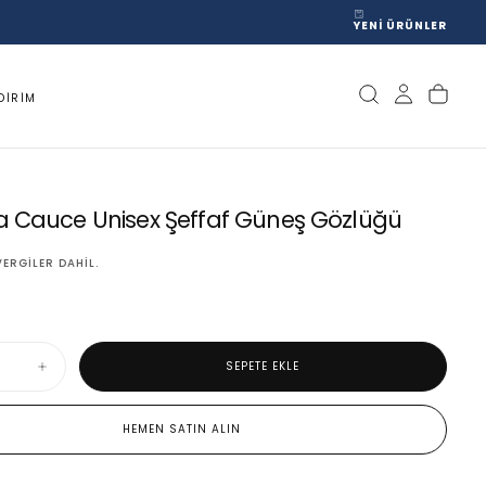
YENİ ÜRÜNLER
DIRIM
a Cauce Unisex Şeffaf Güneş Gözlüğü
VERGILER DAHIL.
SEPETE EKLE
Parafina
Cauce
Unisex
Şeffaf
HEMEN SATIN ALIN
Güneş
Gözlüğü
için