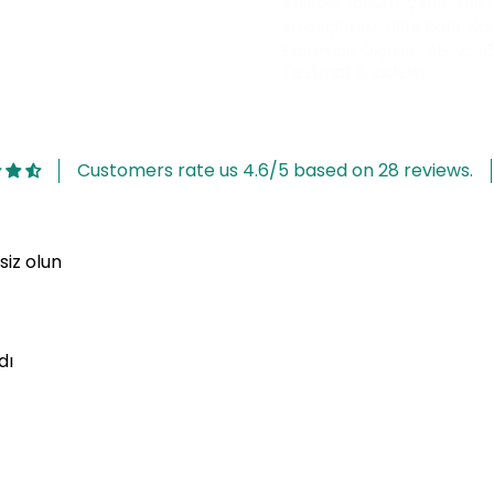
ekilebilir tohum içeren kale
Su geçirmez. Ultra hafif. Ka
Ekartman Ölçüleri: 46-25-1
Teslimat & İadeler
Customers rate us 4.6/5 based on 28 reviews.
siz olun
n
dı