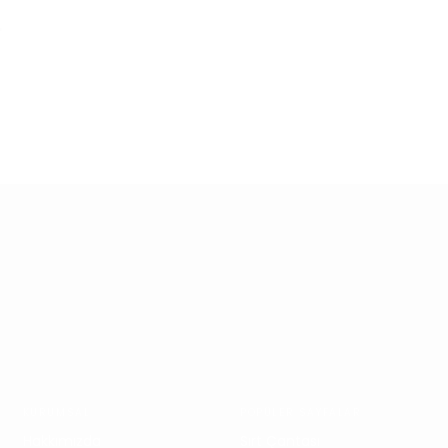
r
Koşulsuz İade
Güvenli Alışve
KURUMSAL
POPÜLER SAYFALAR
Hakkımızda
Sırt Çantası