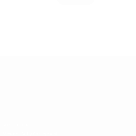
riş
Zamansız Ürünler
SÖZLEŞMELER
Mesafeli Satış Sözleşmesi