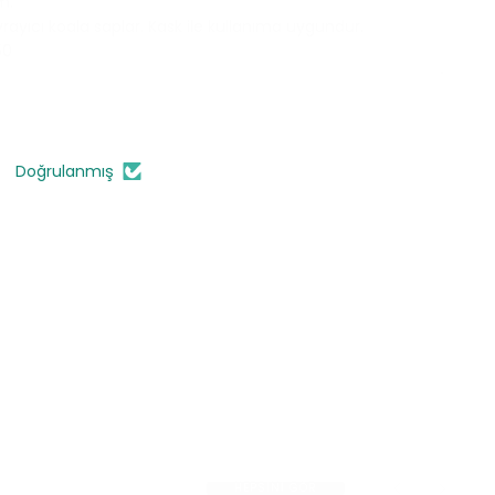
m.
vrayıcı koala saplar. Kask ile kullanıma uygundur.
50
Doğrulanmış
HEPSİNİ GÖR