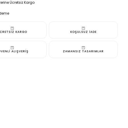
miktarı
erine Ücretsiz Kargo
artırın
 Tasarım
erine Ücretsiz Kargo
Ödeme
erine Ücretsiz Kargo
Ödeme
CRETSİZ KARGO
KOŞULSUZ İADE
VENLİ ALIŞVERİŞ
ZAMANSIZ TASARIMLAR