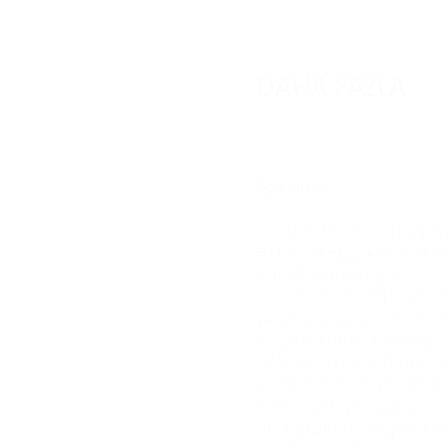
b
DAHA FAZLA
Henüz ürü
Açıklama
Günlük kullanım için çağdaş
Su ve içecek şişelerinden g
plastikten yapılmıştır.
Polarize lensler. Yol veya k
yansımaları engelleyerek da
polikarbonattan imal edilmiş
UV400 koruması. Ultraviyole
Filtre kategorisi 3 sertifikalı.
Optik reçeteye uygun çerç
Gözlük kutusunun içerisinde