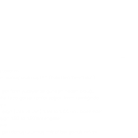
oş
n seçilmedi.
 tasarım.
eri dönüştürülmüş PET (Polietilen Tereftalat)
ar gibi farklı yüzeylerde güneşin neden olduğu
ha fazla görsel konfor sağlar. 1mm kalınlığında
tir.
 ışığın (UVA ve UVB) %99 ila %100'ünü bloke eder.
 Işığın %82 ila %92'sini engeller.
eve.
 geri dönüştürülmüş mikrofiber gözlük kılıfı ve