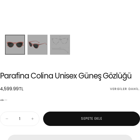
Parafina Colina Unisex Güneş Gözlüğü
4,599.99TL
Normal
4,599.99TL
VERGILER DAHIL.
fiyat
Miktar
SEPETE EKLE
Parafina
Parafina
Colina
Colina
Unisex
Unisex
Güneş
Güneş
Gözlüğü
Gözlüğü