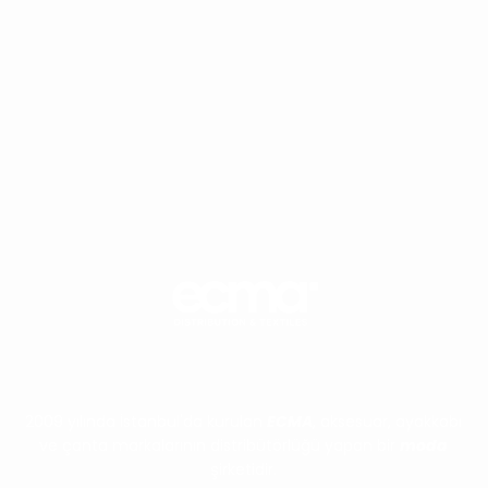
Ücretsiz Kargo
Koşulsuz İade
2009 yılında İstanbul'da kurulan
ECMA
, aksesuar, ayakkabı
ve çanta markalarının distribütörlüğü yapan bir
moda
şirketidir.