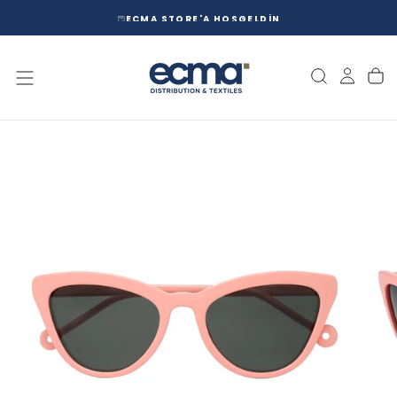
İÇERIĞE
ECMA STORE'A HOŞGELDİN
GEÇ