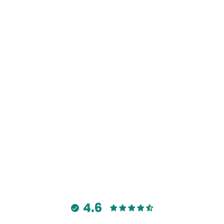
Polietilen) plastikten üretilmiştir.
Polarize lensler. Yol veya kar gibi farklı yüzeylerde
güneşin neden olduğu yansımaları engelleyerek
daha fazla görsel konfor sağlarlar. 1mm
kalınlığında polikarbonattan imal edilmiştir.
UV400 koruması. Ultraviyole ışığın (UVA ve UVB)
%99 ila %100'ünü bloke eder.
Filtre kategorisi 3 sertifikalı. Işığın %82 ila %92'sini
engeller.
Optik reçeteye uygun çerçeve.
Gözlük kutusunun içerisinde geri dönüştürülmüş
mikrofiber gözlük kılıfı ve ekilebilir tohum içeren
kalem.
Su geçirmez. Ultra hafif. Ekartman Ölçüleri: 56-20-
140
Teslimat & İadeler
4.6