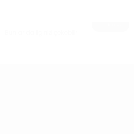
HEPSİNİ GÖR
Bunlar da ilginizi çekebilir
Ücretsiz Kargo
Koşulsuz İade