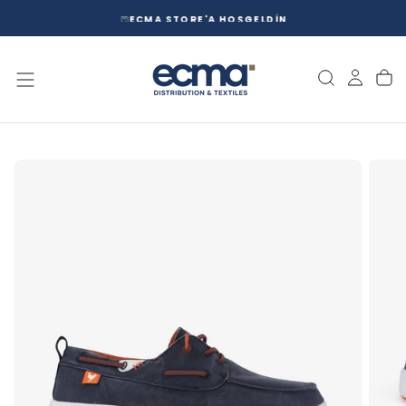
İÇERIĞE
ECMA STORE'A HOŞGELDİN
GEÇ