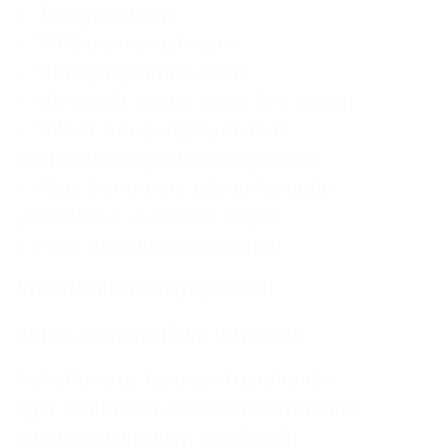
3 bağcık deliği
%100 pamuk üst kısım
Yumuşak pamuk astar
Ultra hafif, darbe emici EVA taban
Yüksek tutuş sağlayan renk
kontrastlı kauçuk Pitas dış taban
Pitas Comfort iç taban: konturlu
yastıklama ve destek sağlar
Pitas detayları ve tasarımı
Yaz stilinizin vazgeçilmezi!
Rahat, ultra hafif ve dayanıklı
Rahat bir yaz tarzı için tasarlandı –
Eğer iki numara arasında kalıyorsanız,
bir büyük numarayı tercih edin.