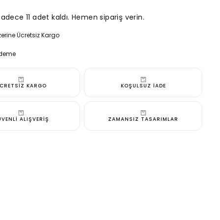
Çantası
için
adece 11 adet kaldı. Hemen sipariş verin.
miktarı
artırın
erine Ücretsiz Kargo
 Tasarım
erine Ücretsiz Kargo
Ödeme
erine Ücretsiz Kargo
Ödeme
CRETSİZ KARGO
KOŞULSUZ İADE
VENLİ ALIŞVERİŞ
ZAMANSIZ TASARIMLAR