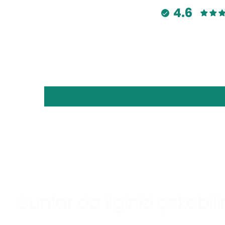
4.6
Bunlar da ilginizi çekebili