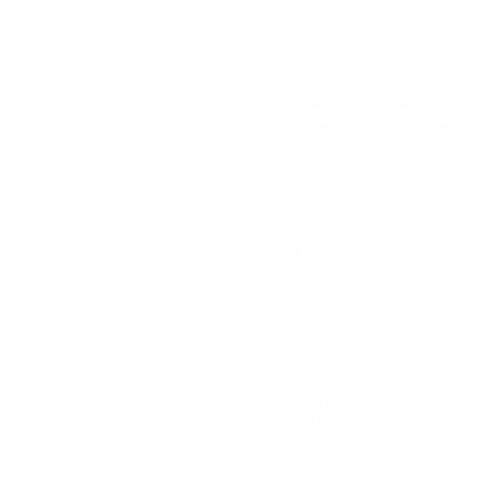
Açıklama
Vegan sırt çantası, hırsızlı
malzemeler, terletmeyen dol
geçirmez alt kısım ve daha 
• Ultra Hafif
• 2 Adet Değişebilir Ön Cep
• 23l İç Hacim
• 900 Gr. Ağırlık
• 13 İnc Laptop Haznesi
• 41 cm Yükseklik
• 27 cm Genişlik
• 16 cm Derinlik
Teslimat & İadeler