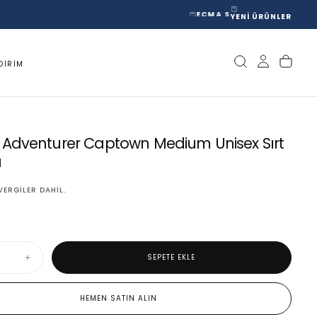
YENİ ÜRÜNLER
DIRIM
Adventurer Captown Medium Unisex Sırt
ı
VERGILER DAHIL.
SEPETE EKLE
Cabaia
r
Adventurer
Captown
Medium
HEMEN SATIN ALIN
Unisex
Sırt