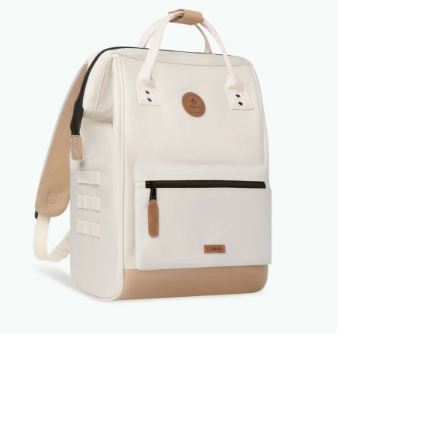
Hızlı sep
b