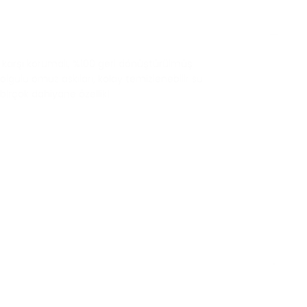
ğa karşı korumalı, %100 geri dönüştürülmüş
gulu omuz askıları, kolay temizlenebilir su
birçok dahiyane özellik!