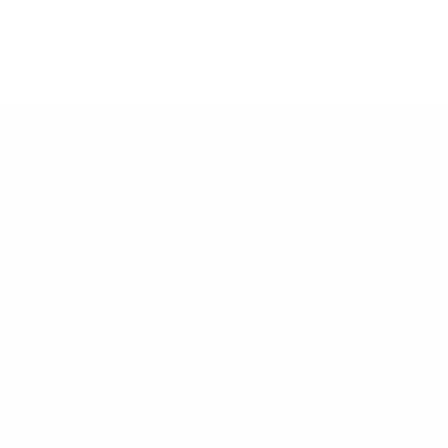
riş
Zamansız Ürünler
SÖZLEŞMELER
Mesafeli Satış Sözleşmesi
Gizlilik Politikamız
İade Politikamız
Kargo Politikamız