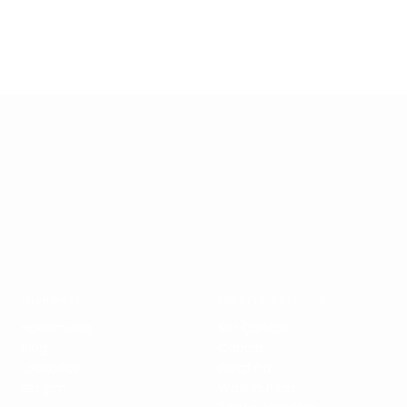
Koşulsuz İade
Güvenli Alışve
KURUMSAL
POPÜLER SAYFALAR
Hakkımızda
Sırt Çantası
Blog
Cabaia
Lookbook
Parafina
İletişim
Walk in Pitas