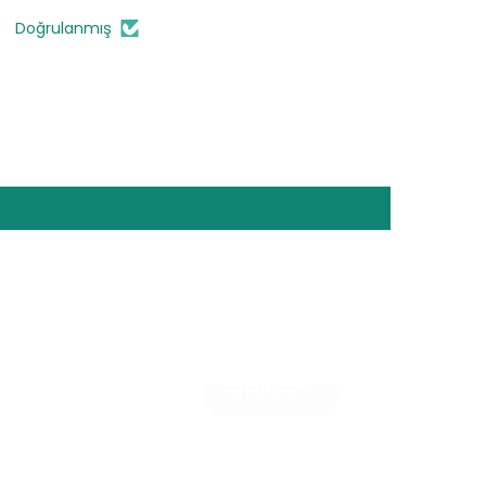
Doğrulanmış
HEPSİNİ GÖR